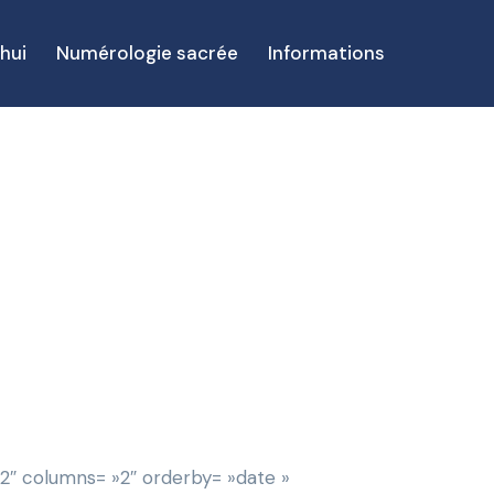
hui
Numérologie sacrée
Informations
2″ columns= »2″ orderby= »date »