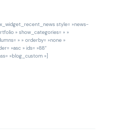
rx_widget_recent_news style= »news-
rtfolio » show_categories= » »
lumns= » » orderby= »none »
der= »asc » ids= »88″
ass= »blog_custom »]