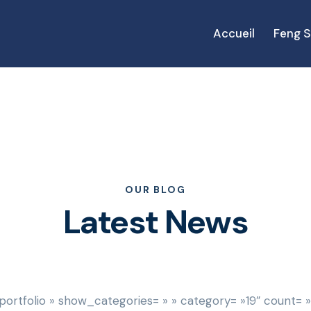
Accueil
Feng S
OUR BLOG
Latest News
rtfolio » show_categories= » » category= »19″ count= »