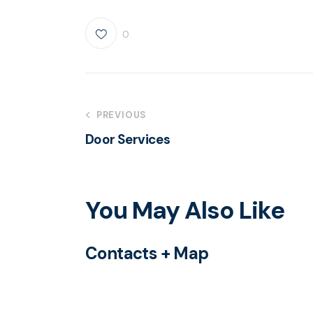
0
Navigation
PREVIOUS
Door Services
de
l’article
You May Also Like
Contacts + Map