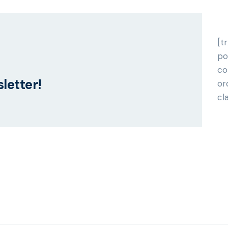
[t
po
co
letter!
or
cl