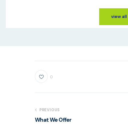
view al
0
Navigation
PREVIOUS
What We Offer
de